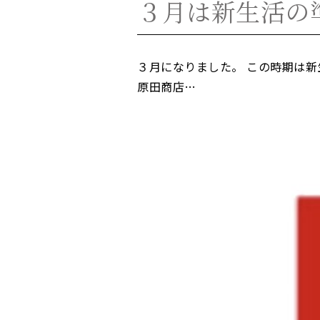
３月は新生活の
３月になりました。 この時期は
原田商店…